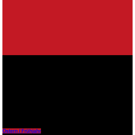
Ihr zuverlässiger
Lebensmittelgroßhändler in den
Regionen Braunschweig und Berlin –
seit 1963!
Unsere saisonalen Empfehlungen
Ostern / Frühjahr