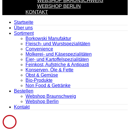
WEBSHOP BRAUNSCHWEIG
WEBSHOP BERLIN
KONTAKT
Startseite
Über uns
Sortiment
Borkowski Manufaktur
Fleisch- und Wurstspezialitäten
Convenience
Molkerei- und Käsespezialitäten
Eier- und Kartoffelspezialitäten
Feinkost, Aufstriche & Antipasti
Konserven, Öle & Fette
Obst & Gemüse
Bio-Produkte
Non Food & Getränke
Bestellen
Webshop Braunschweig
Webshop Berlin
Kontakt