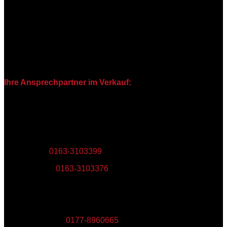
Bei Abnahme größerer Mengen bitte vorab den zuständigen
Ansprechpartner telefonisch informieren, um eine
Warenverfügbarkeit sicherzustellen. Alle Angebote sind
freibleibend. Irrtümer vorbehalten. Diese Preise sind
Werbepreise, gelten netto zzgl. MWSt. und sind
ausschließlich für Gewerbetreibende. Nur so lange der
Vorrat reicht.
Ihre Ansprechpartner im Verkauf:
Niedersachsen / Sachsen-Anhalt
Uwe Müller: 0163-3103399
Jens Reupke: 0163-3103376
Uwe Müller:
0163-3103399
Jens Reupke:
0163-3103376
Berlin / Brandenburg
Ralf Falkenberg: 0177-8960665
Ralf Falkenberg:
0177-8960665